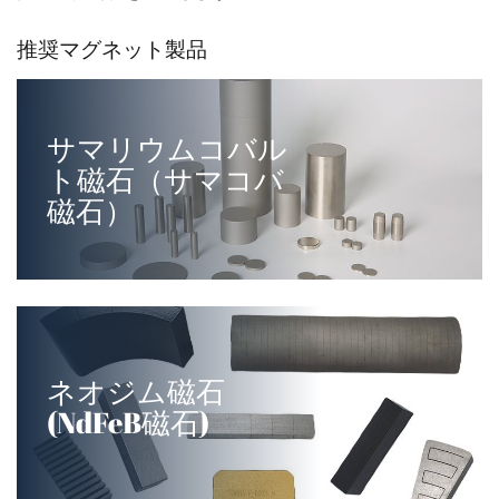
推奨マグネット製品
サマリウムコバル
ト磁石（サマコバ
磁石）
ネオジム磁石
(NdFeB磁石)