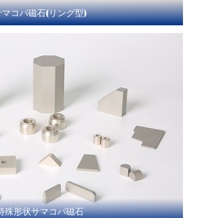
サマコバ磁石(リング型)
特殊形状サマコバ磁石