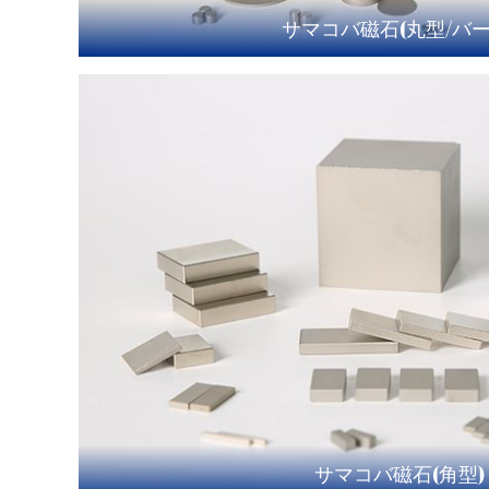
サマコバ磁石(丸型/バー
サマコバ磁石(角型)