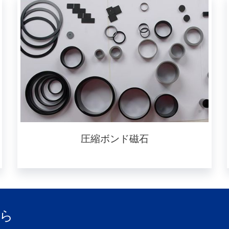
圧縮ボンド磁石
ら