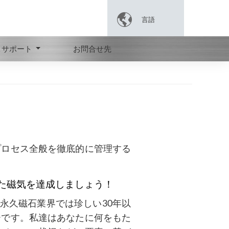

言語
＆サポート
お問合せ先
プロセス全般を徹底的に管理する
た磁気を達成しましょう！
永久磁石業界では珍しい30年以
ーです。私達はあなたに何をもた