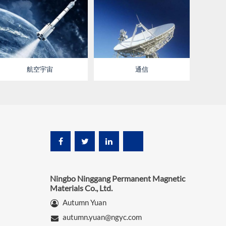
航空宇宙
通信
Ningbo Ninggang Permanent Magnetic
Materials Co., Ltd.
Autumn Yuan
autumn.yuan@ngyc.com