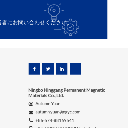
当者にお問い合わせください。
Ningbo Ninggang Permanent Magnetic
Materials Co., Ltd.
Autumn Yuan
autumn.yuan@ngyc.com
+86-574-88169541