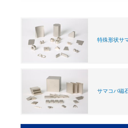
特殊形状サ
サマコバ磁石