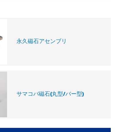
永久磁石アセンブリ
サマコバ磁石(丸型/バー型)