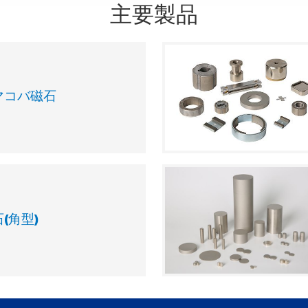
主要製品
マコバ磁石
(角型)