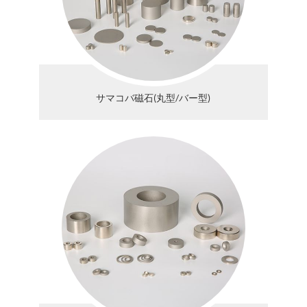
サマコバ磁石(丸型/バー型)