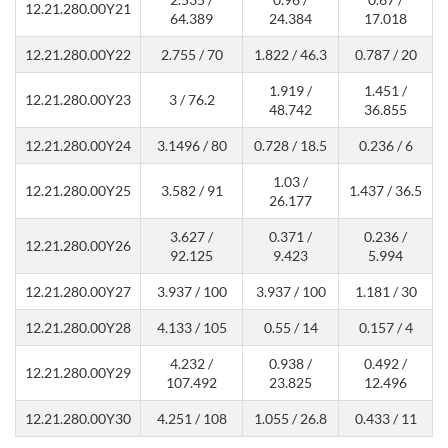
12.21.280.00Y21
64.389
24.384
17.018
12.21.280.00Y22
2.755 / 70
1.822 / 46.3
0.787 / 20
1.919 /
1.451 /
12.21.280.00Y23
3 / 76.2
48.742
36.855
12.21.280.00Y24
3.1496 / 80
0.728 / 18.5
0.236 / 6
1.03 /
12.21.280.00Y25
3.582 / 91
1.437 / 36.5
26.177
3.627 /
0.371 /
0.236 /
12.21.280.00Y26
92.125
9.423
5.994
12.21.280.00Y27
3.937 / 100
3.937 / 100
1.181 / 30
12.21.280.00Y28
4.133 / 105
0.55 / 14
0.157 / 4
4.232 /
0.938 /
0.492 /
12.21.280.00Y29
107.492
23.825
12.496
12.21.280.00Y30
4.251 / 108
1.055 / 26.8
0.433 / 11