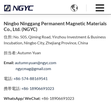

Ningbo Ninggang Permanent Magnetic Materials
Co., Ltd. (NGYC)
住所:
No. 505, Qiming Road, Yinzhou Investment & Business
Incubation, Ningbo City, Zhejiang Province, China
担当者:
Autumn Yuan
Email:
autumn.yuan@ngyc.com
ngycmag@gmail.com
電話:
+86-574-88169541
携帯電話:
+86-18906691023
WhatsApp/ WeChat:
+86-18906691023