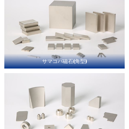
サマコバ磁石(角型)