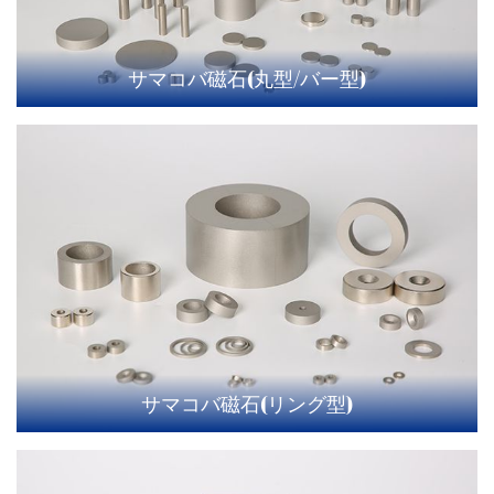
サマコバ磁石(丸型/バー型)
サマコバ磁石(リング型)