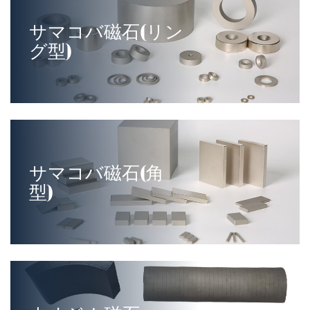
サマコバ磁石(リン
グ型)
サマコバ磁石(角
型)